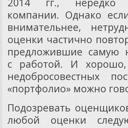
2014 гг., нередко 
компании. Однако есл
внимательнее, нетруд
оценки частично повто
предложившие самую н
с работой. И хорошо,
недобросовестных по
«портфолио» можно гово
Подозревать оценщиков
любой оценки следу