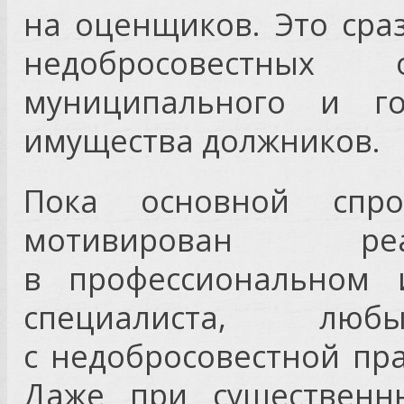
на оценщиков. Это сра
недобросовестны
муниципального и гос
имущества должников.
Пока основной спр
мотивирован реа
в профессиональном 
специалиста, лю
с недобросовестной пр
Даже при существенны