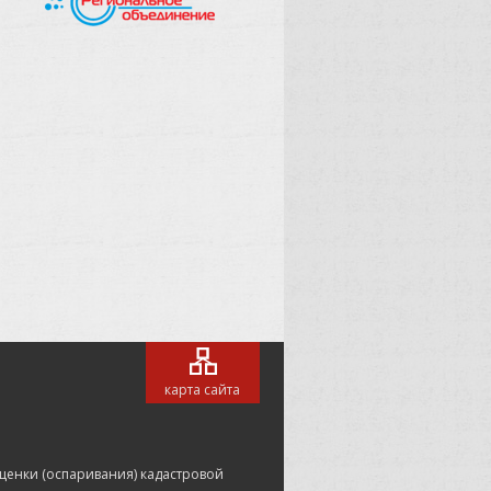
карта сайта
ценки (оспаривания) кадастровой