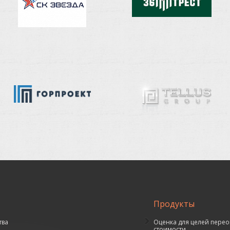
Продукты
тва
Оценка для целей перео
стоимости