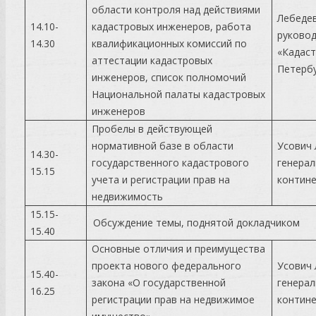
области контроля над действиями
Лебеде
14.10-
кадастровых инженеров, работа
руково
14.30
квалификационных комиссий по
«Кадаст
аттестации кадастровых
Петербу
инженеров, список полномочий
Национальной палаты кадастровых
инженеров
Пробелы в действующей
нормативной базе в области
Усович
14.30-
государственного кадастрового
генерал
15.15
учета и регистрации прав на
контине
недвижимость
15.15-
Обсуждение темы, поднятой докладчиком
15.40
Основные отличия и преимущества
проекта нового федерального
Усович
15.40-
закона «О государственной
генерал
16.25
регистрации прав на недвижимое
контине