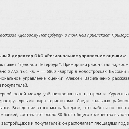
ассказал «Деловому Петербургу» о том, чем привлекает Приморс
ьный директор ОАО «Региональное управление оценки»:
ак пишет "Деловой Петербург", Приморский район стал лидером 
но 277,2 тыс. кв. м — 6800 квартир в новостройках. Высокий 
ональное управление оценки" Алексей Васильченко рассказ
 покупателей.
ферной зоной между урбанизированным центром и Курортным
фраструктурными характеристиками. Среди спальных районо
ынке. Вследствие этого мы наблюдаем, что работы по оцен
мпанией, составляют около 30 % от общего количества выполн
 застройщиков и покупателей: он располагает площадями под за