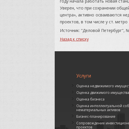
году начала работать новая стан
Уверен, что при сохранении обще
центра», активно осваиваются не
проектов, в том числе у ст. метро
Источник: "Деловой Петербург", № 
Назад к списку
Услуги
Оценка недвижимого имущес
Оценка движимого имуществ
Оценка бизнеса
Оценка интеллектуальной соб
нематериальных активов
Бизнес-планирование
Сопровождение инвестиционн
проектов