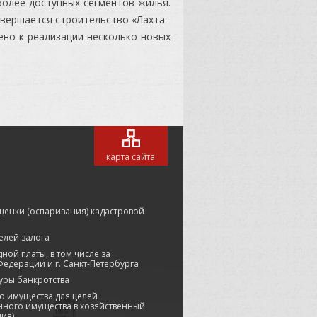
более доступных сегментов жилья.
авершается строительство «Лахта–
ено к реализации несколько новых
карта сайта
ценки (оспаривания) кадастровой
елей залога
ой платы, в том числе за
едерации и г. Санкт-Петербурга
уры банкротства
о имущества для целей
нного имущества в хозяйственный
ция)