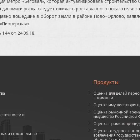
ция метро «Беговая», которая актуализировала строительство 
й динамики рынка следует ожидать роста данного показателя: з
давно вошедшие в оборот земли в районе Ново–Орлово, заявл
 «Пионерская».
144 от 24.09.18.
Продукты
тва
Оценка для целей перео
стоимости
а
Оценка имущества для ц
Оценка рыночной арендн
ственности и
имущество Российской Ф
Оценка в рамках процед
Оценка государственног
ых и строительных
вовлечения государстве
оборот (в т.ч. приватиза