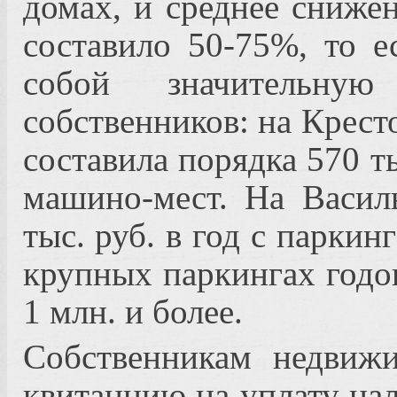
домах, и среднее сниже
составило 50-75%, то ес
собой значительну
собственников: на Крест
составила порядка 570 ты
машино-мест. На Васил
тыс. руб. в год с паркинг
крупных паркингах годо
1 млн. и более.
Собственникам недвиж
квитанцию на уплату нал